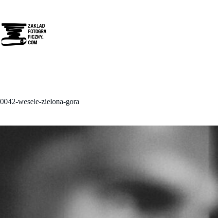
Przejdź
do
treści
0042-wesele-zielona-gora