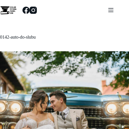
Przejdź
do
treści
0142-auto-do-slubu