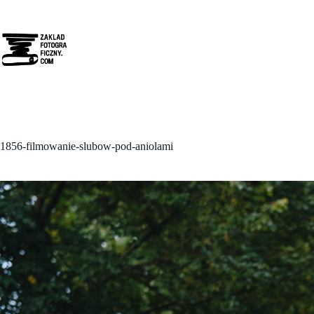
Przejdź
do
treści
1856-filmowanie-slubow-pod-aniolami