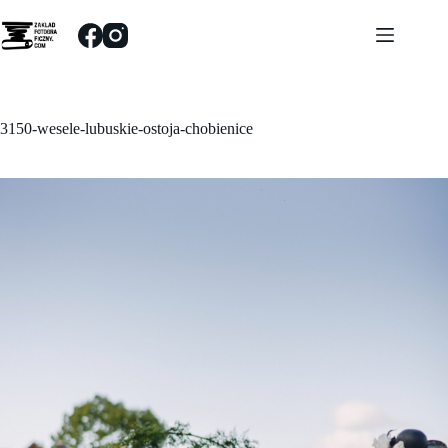
Przejdź
do
treści
3150-wesele-lubuskie-ostoja-chobienice