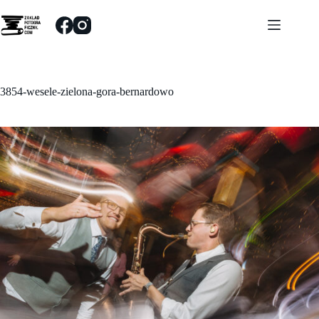
Przejdź
do
treści
3854-wesele-zielona-gora-bernardowo