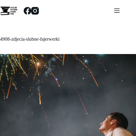
Przejdź
do
treści
4908-zdjecia-slubne-fajerwerki