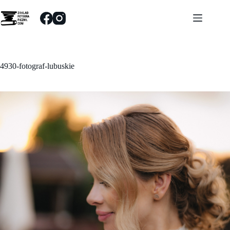
Przejdź
do
treści
4930-fotograf-lubuskie