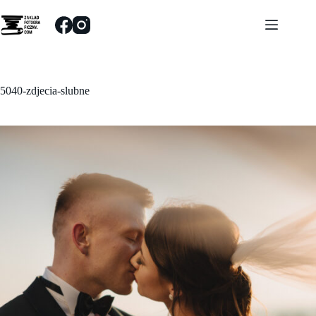
Przejdź
do
treści
5040-zdjecia-slubne