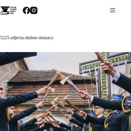
Przejdź
do
treści
5225-zdjecia-slubne-strazacy