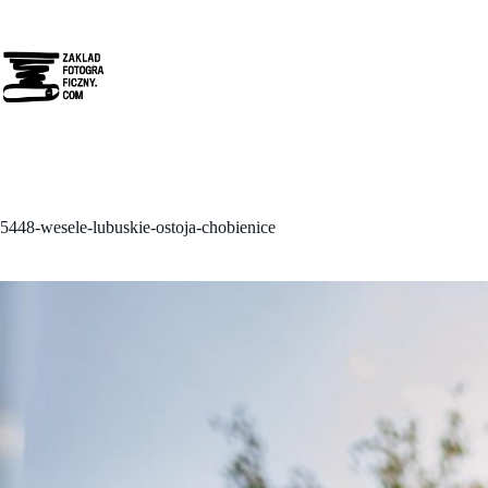
Przejdź
do
treści
5448-wesele-lubuskie-ostoja-chobienice