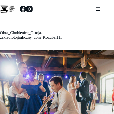
Przejdź
do
treści
Obra_Chobienice_Ostoja-
zakladfotograficzny_com_Kozubal111