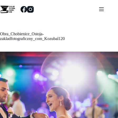
Przejdź
do
treści
Obra_Chobienice_Ostoja-
zakladfotograficzny_com_Kozubal120