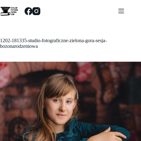
Przejdź
do
treści
1202-181335-studio-fotograficzne-zielona-gora-sesja-
bozonarodzeniowa