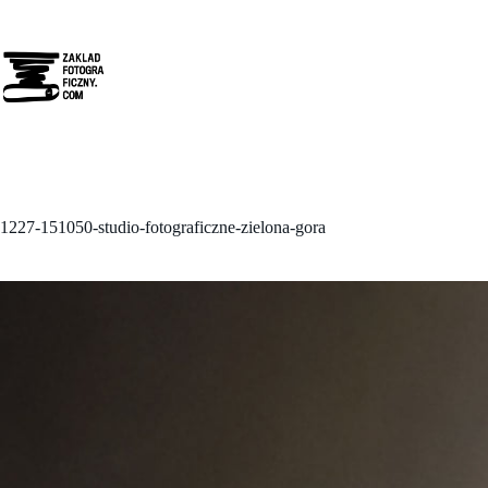
Przejdź
do
treści
1227-151050-studio-fotograficzne-zielona-gora